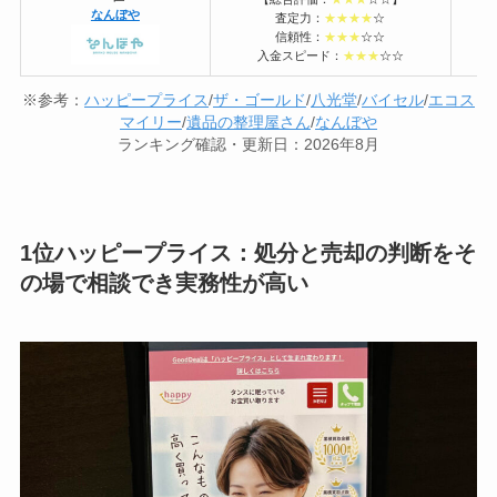
なんぼや
査定力：
★★★★
☆
電
信頼性：
★★★
☆☆
入金スピード：
★★★
☆☆
※参考：
ハッピープライス
/
ザ・ゴールド
/
八光堂
/
バイセル
/
エコス
マイリー
/
遺品の整理屋さん
/
なんぼや
ランキング確認・更新日：2026年8月
1位ハッピープライス：処分と売却の判断をそ
の場で相談でき実務性が高い