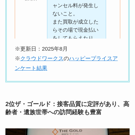
ャンセル料が発生し
ないこと。
また買取が成立した
らその場で現金払い
をしてもらえたり、
取扱ジャンルが幅広
※更新日：2025年8月
くまとめて買い取っ
※
クラウドワークス
の
ハッピープライスア
てもらえることで
ンケート結果
す。
高額買取でちゃんと
2位ザ・ゴールド：接客品質に定評があり、高
査定をしているとい
良い評判
齢者・遺族世帯への訪問経験も豊富
うかんじかしまし
た。