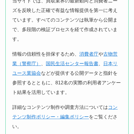
当サイトでは、買取業界の最新動向と消費者ニー
ズを反映した正確で有益な情報提供を第一に考え
ています。すべてのコンテンツは執筆から公開ま
で、多段階の検証プロセスを経て作成されていま
す。
情報の信頼性を担保するため、
消費者庁
や
古物営
業（警察庁）
、
国民生活センター報告書
、
日本リ
ユース業協会
などが提供する公開データと指針を
参照するとともに、812名の実際の利用者アンケー
ト結果を活用しています。
詳細なコンテンツ制作や調査方法については
コン
テンツ制作ポリシー・編集ポリシー
をご覧くださ
い。