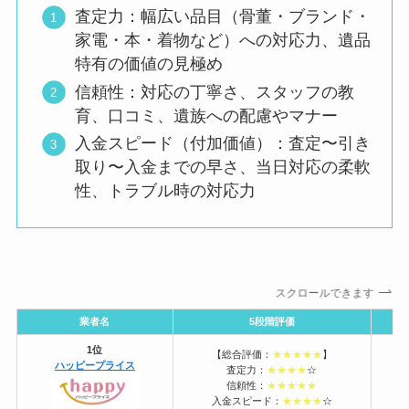
査定力：幅広い品目（骨董・ブランド・
家電・本・着物など）への対応力、遺品
特有の価値の見極め
信頼性：対応の丁寧さ、スタッフの教
育、口コミ、遺族への配慮やマナー
入金スピード（付加価値）：査定〜引き
取り〜入金までの早さ、当日対応の柔軟
性、トラブル時の対応力
スクロールできます
業者名
5段階評価
1位
【総合評価：
★★★★★
】
ハッピープライス
査定力：
★★★★
☆
電
信頼性：
★★★★★
入金スピード：
★★★★
☆