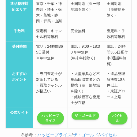
遺品整理対
東京・千葉・神
全国対応（※一部
全国対応
応エリア
奈川・埼玉・栃
地域を除く）
（※離島を
木・茨城・静
除く）
岡・群馬・山梨
手数料
査定料・キャン
完全無料
査定料・手
セル料等無料
数料等無料
受付時間
電話：24時間36
電話：9:00～18:3
電話：24時
5日受付
0 年中無休
間365日受付
※年中無休
(年末年始除く)
中(通話料無
料)
おすすめ
・専門査定士が
・大型家具など不
・遺品整理
ポイント
対応している
用品回収業者との
解決数10万
・買取ジャンル
提携（※一部地域
件以上
が幅広い
を除く）
・東証グロ
・経験豊富な査定
ース上場
士が在籍
公式サイト
ハッピープ
ザ・ゴールド
バイセ
ライス
ル
※参考：
ハッピープライス
/
ザ・ゴールド
/
バイセル