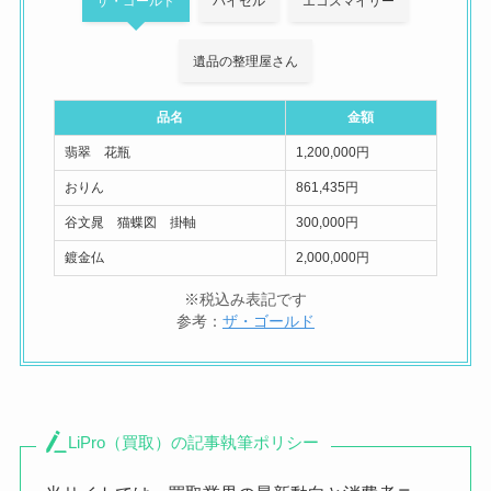
ザ・ゴールド
バイセル
エコスマイリー
遺品の整理屋さん
品名
金額
翡翠 花瓶
1,200,000円
おりん
861,435円
谷文晁 猫蝶図 掛軸
300,000円
鍍金仏
2,000,000円
※税込み表記です
参考：
ザ・ゴールド
LiPro（買取）の記事執筆ポリシー