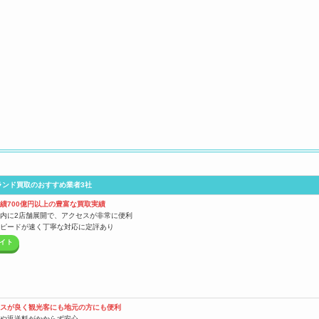
ランド買取のおすすめ業者3社
績700億円以上の豊富な買取実績
内に2店舗展開で、アクセスが非常に便利
ピードが速く丁寧な対応に定評あり
イト
スが良く観光客にも地元の方にも便利
や返送料がかからず安心