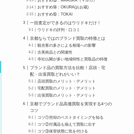
おすすめ⑬：MARUKA（マルカ）
おすすめ⑭：OKURA(おお蔵)
おすすめ⑮：TOKAI
一括査定ができるのはウリドキだけ！
ウリドキの評判・口コミ
京都ならではのブランド買取の特徴とは
観光客の多さによる相場への影響
古美術品との関連性
寺社仏閣が多い地域特性と買取品の特徴
ブランド品の買取方法を比較！店頭・宅
配・出張買取どれがいい？
店頭買取のメリット・デメリット
宅配買取のメリット・デメリット
出張買取のメリット・デメリット
京都でブランド品高価買取を実現する4つの
コツ
コツ①売却のベストタイミングを知る
コツ②付属品も揃えて買取に出す
コツ③保管状態に気を付ける