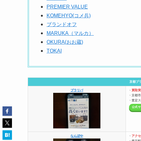
PREMIER VALUE
KOMEHYO(コメ兵)
ブランドオフ
MARUKA（マルカ）
OKURA(おお蔵)
TOKAI
京都ブ
ブラリバ
・
買取実
・京都市
・査定ス
公式サ
なんぼや
・
アクセ
・査定料