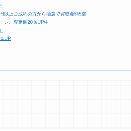
P
00円以上ご成約の方から抽選で買取金額5倍
ーン、査定額20％UP中
！
％UP