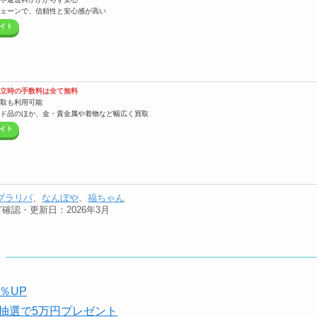
ェーンで、信頼性と安心感が高い
イト
立時の手数料は全て無料
取も利用可能
ド品のほか、金・貴金属や着物など幅広く買取
イト
ブラリバ
、
なんぼや
、
福ちゃん
確認・更新日：2026年3月
％UP
抽選で5万円プレゼント