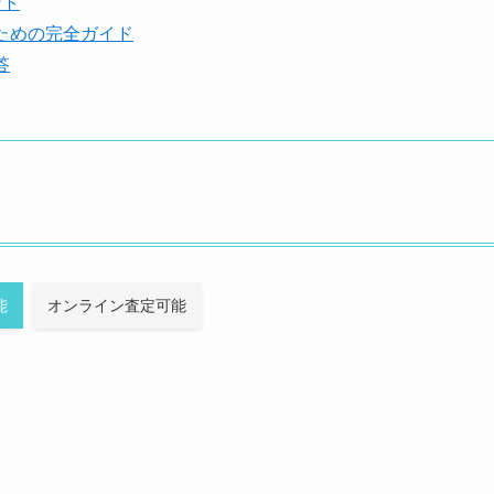
ント
ための完全ガイド
答
能
オンライン査定可能