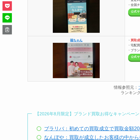
・全国チ
公式サ
福ちゃん
・
買取成
・宅配買
・ブラン
公式サ
情報参照元：
ランキング
【2026年8月限定】ブランド買取お得なキャンペーン
ブラリバ：初めての買取成立で買取金額20
なんぼや：買取が成立したお客様の中から