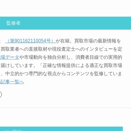
監修者
者
（第901162110054号）
が在籍。買取市場の最新情報を
各買取業者への直接取材や現役査定士へのインタビューを定
相場データ
や市場動向を独自分析し、消費者目線での実用的
お届けしています。「正確な情報提供による適正な買取市場
に、中立的かつ専門的な視点からコンテンツを監修していま
の記事一覧へ