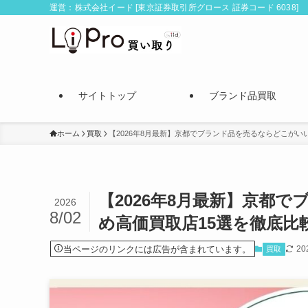
運営：株式会社イード [東京証券取引所グロース 証券コード 6038]
サイトトップ
ブランド品買取
ホーム
買取
【2026年8月最新】京都でブランド品を売るならどこがい
【2026年8月最新】京都
2026
8/02
め高価買取店15選を徹底比
当ページのリンクには広告が含まれています。
2
買取